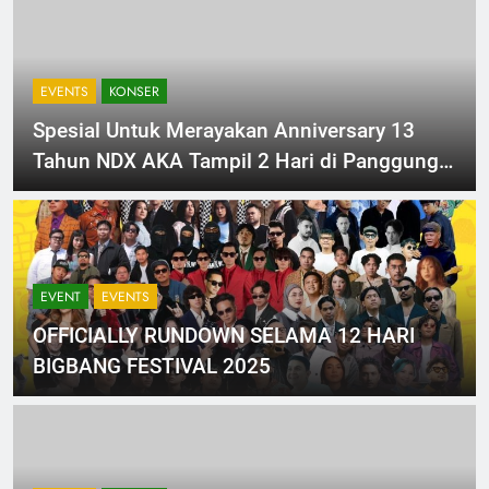
EVENTS
KONSER
Spesial Untuk Merayakan Anniversary 13
Tahun NDX AKA Tampil 2 Hari di Panggung
Pekan Gembira Ria Vol.9 2&3 November
2024.
EVENT
EVENTS
OFFICIALLY RUNDOWN SELAMA 12 HARI
BIGBANG FESTIVAL 2025