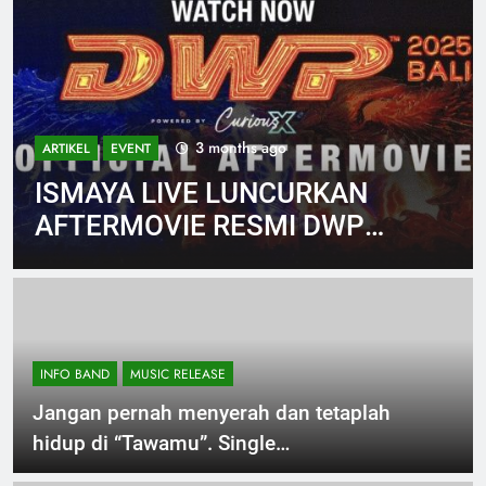
3 months ago
ARTIKEL
EVENT
ISMAYA LIVE LUNCURKAN
AFTERMOVIE RESMI DWP
2025 DAN
TETAPKANTANGGAL
PENYELENGGARAAN DWP
2026
INFO BAND
MUSIC RELEASE
Jangan pernah menyerah dan tetaplah
hidup di “Tawamu”. Single
terbaru Keisya Levronka untuk sang Adik.