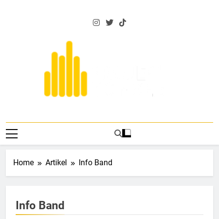
Skip
to
content
Project Konser
Events Dan Berita Musik Terkini
Home
Artikel
Info Band
Info Band