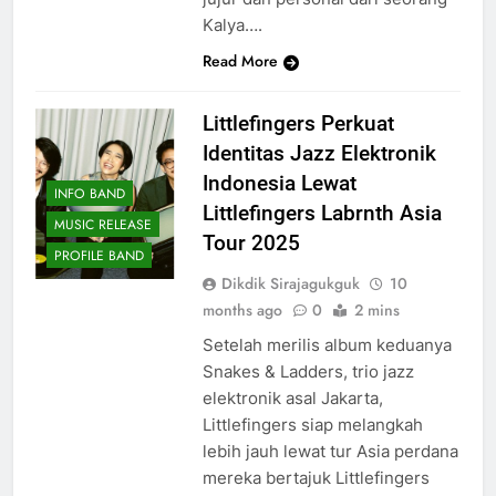
Kalya….
Read More
Littlefingers Perkuat
Identitas Jazz Elektronik
Indonesia Lewat
INFO BAND
Littlefingers Labrnth Asia
MUSIC RELEASE
Tour 2025
PROFILE BAND
Dikdik Sirajagukguk
10
months ago
0
2 mins
Setelah merilis album keduanya
Snakes & Ladders, trio jazz
elektronik asal Jakarta,
Littlefingers siap melangkah
lebih jauh lewat tur Asia perdana
mereka bertajuk Littlefingers