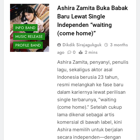
Ashira Zamita Buka Babak
Baru Lewat Single
Independen “waiting
INFO BAND
(come home)”
MUSIC RELEASE
Dikdik Sirajagukguk
3 months
PROFILE BAND
ago
0
2 mins
Ashira Zamita, penyanyi, penulis
lagu, sekaligus aktor asal
Indonesia berusia 23 tahun,
resmi melangkah ke fase baru
dalam kariernya lewat perilisan
single terbarunya, “waiting
(come home).” Setelah cukup
lama dikenal sebagai artis
komersial di bawah label, kini
Ashira memilih untuk berjalan
secara independen—dengan