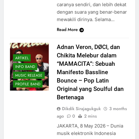
caranya sendiri, dan lebih dekat
dengan suara yang benar-benar
mewakili dirinya. Selama…
Read More
Adnan Veron, DØCI, dan
Chikita Melebur dalam
ARTIKEL
“MAMACITA”: Sebuah
INFO BAND
Manifesto Bassline
MUSIC RELEASE
Bounce – Pop Latin
PROFILE BAND
Original yang Soulful dan
Bertenaga
Dikdik Sirajagukguk
3 months
ago
0
2 mins
JAKARTA, 8 May 2026 – Dunia
musik elektronik Indonesia