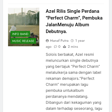
Azel Rilis Single Perdana
“Perfect Charm”, Pembuka
JalanMenuju Album
Debutnya.
INFO BAND
Manaf Putra
1 year
MUSIC RELEASE
ago
0
2 mins
Solois berbakat, Azel resmi
meluncurkan single debutnya
yang bertajuk “Perfect Charm”
melaluikerja sama dengan label
rekaman demajors.“Perfect
Charm” merupakan lagu
pembuka untukalbum
perdananya mendatang.
Dibangun dari kekaguman yang
dalam terhadap seseorang, lagu