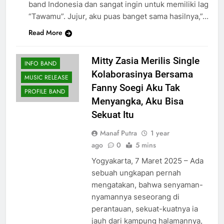
band Indonesia dan sangat ingin untuk memiliki lagu yan
“Tawamu”. Jujur, aku puas banget sama hasilnya,”…
Read More
Mitty Zasia Merilis Single
INFO BAND
Kolaborasinya Bersama
MUSIC RELEASE
Fanny Soegi Aku Tak
PROFILE BAND
Menyangka, Aku Bisa
Sekuat Itu
Manaf Putra
1 year
ago
0
5 mins
Yogyakarta, 7 Maret 2025 – Ada
sebuah ungkapan pernah
mengatakan, bahwa senyaman-
nyamannya seseorang di
perantauan, sekuat-kuatnya ia
jauh dari kampung halamannya,