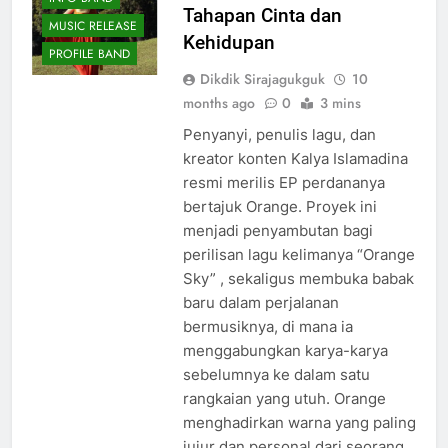
Tahapan Cinta dan
MUSIC RELEASE
Kehidupan
PROFILE BAND
Dikdik Sirajagukguk
10
months ago
0
3 mins
Penyanyi, penulis lagu, dan
kreator konten Kalya Islamadina
resmi merilis EP perdananya
bertajuk Orange. Proyek ini
menjadi penyambutan bagi
perilisan lagu kelimanya “Orange
Sky” , sekaligus membuka babak
baru dalam perjalanan
bermusiknya, di mana ia
menggabungkan karya-karya
sebelumnya ke dalam satu
rangkaian yang utuh. Orange
menghadirkan warna yang paling
jujur dan personal dari seorang