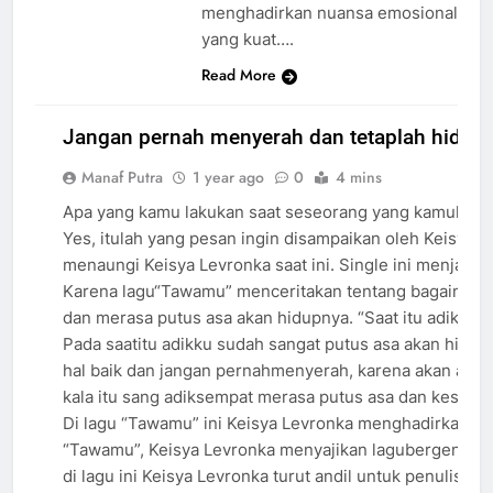
menghadirkan nuansa emosional
yang kuat….
Read More
INFO
BAND
MUSIC
Jangan pernah menyerah dan tetaplah hidup d
RELEASE
Manaf Putra
1 year ago
0
4 mins
PROFILE
BAND
Apa yang kamu lakukan saat seseorang yang kamukasihi
Yes, itulah yang pesan ingin disampaikan oleh KeisyaLe
menaungi Keisya Levronka saat ini. Single ini menjad
Karena lagu“Tawamu” menceritakan tentang bagaimana i
dan merasa putus asa akan hidupnya. “Saat itu adikku m
Pada saatitu adikku sudah sangat putus asa akan hidupny
hal baik dan jangan pernahmenyerah, karena akan ada 
kala itu sang adiksempat merasa putus asa dan kesuli
Di lagu “Tawamu” ini Keisya Levronka menghadirkansua
“Tawamu”, Keisya Levronka menyajikan lagubergenre po
di lagu ini Keisya Levronka turut andil untuk penulisa