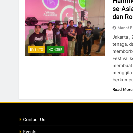
Hamme
se-Asi
dan Ro
Manaf P
Jakarta ,
tenaga, d
EVENTS
KONSER
memborbar
Festival 
membuat 
menggila 
berkumpu
Read More
Contact Us
Events