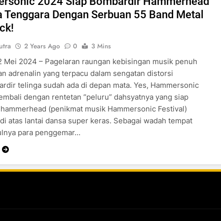
rsonic 2024 Siap Bombardir Hammerhead
a Tenggara Dengan Serbuan 55 Band Metal
ck!
utra
2 Years Ago
0
3 Mins
 2 Mei 2024 – Pagelaran raungan kebisingan musik penuh
an adrenalin yang terpacu dalam sengatan distorsi
dir telinga sudah ada di depan mata. Yes, Hammersonic
kembali dengan rentetan “peluru” dahsyatnya yang siap
hammerhead (penikmat musik Hammersonic Festival)
di atas lantai dansa super keras. Sebagai wadah tempat
lnya para penggemar…