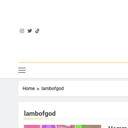
Skip
to
content
Home
lambofgod
lambofgod