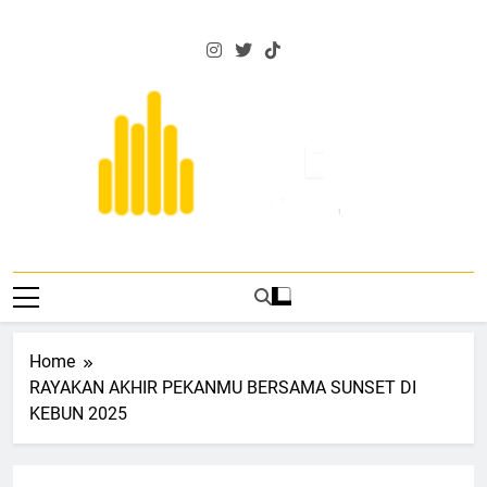
Skip
to
content
Project Konser
Events Dan Berita Musik Terkini
Home
RAYAKAN AKHIR PEKANMU BERSAMA SUNSET DI
KEBUN 2025