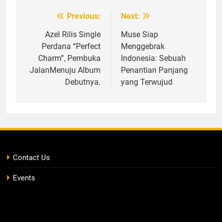
Previous:
Next:
Post
navigation
Azel Rilis Single
Muse Siap
Perdana “Perfect
Menggebrak
Charm”, Pembuka
Indonesia: Sebuah
JalanMenuju Album
Penantian Panjang
Debutnya.
yang Terwujud
Contact Us
Events