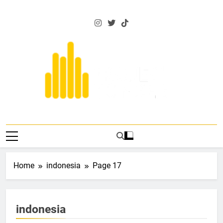
Skip
to
content
Project Konser
Events Dan Berita Musik Terkini
Home
indonesia
Page 17
indonesia