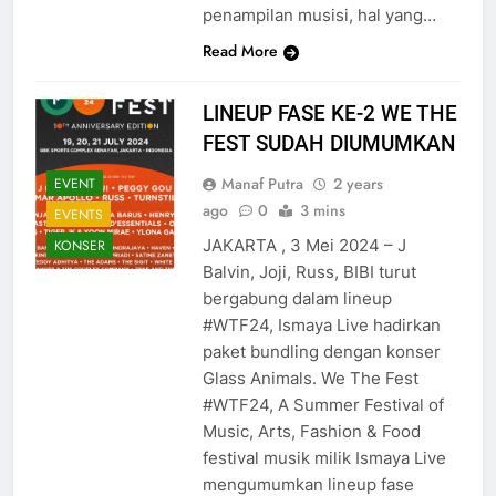
penampilan musisi, hal yang…
Read More
LINEUP FASE KE-2 WE THE
FEST SUDAH DIUMUMKAN
Manaf Putra
2 years
EVENT
ago
0
3 mins
EVENTS
JAKARTA , 3 Mei 2024 – J
KONSER
Balvin, Joji, Russ, BIBI turut
bergabung dalam lineup
#WTF24, Ismaya Live hadirkan
paket bundling dengan konser
Glass Animals. We The Fest
#WTF24, A Summer Festival of
Music, Arts, Fashion & Food
festival musik milik Ismaya Live
mengumumkan lineup fase