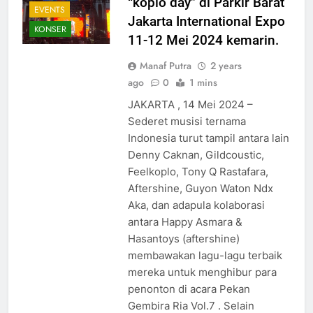
“koplo day” di Parkir Barat
EVENTS
Jakarta International Expo
KONSER
11-12 Mei 2024 kemarin.
Manaf Putra
2 years
ago
0
1 mins
JAKARTA , 14 Mei 2024 –
Sederet musisi ternama
Indonesia turut tampil antara lain
Denny Caknan, Gildcoustic,
Feelkoplo, Tony Q Rastafara,
Aftershine, Guyon Waton Ndx
Aka, dan adapula kolaborasi
antara Happy Asmara &
Hasantoys (aftershine)
membawakan lagu-lagu terbaik
mereka untuk menghibur para
penonton di acara Pekan
Gembira Ria Vol.7 . Selain