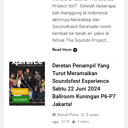
Project Vol7. Setelah beberapa
kali manggung di indonesia
akhirnya Neckdeep dan
Secondhand Serenade resmi
kembali ke tanah air yakni di
fetival The Sounds Project…
Read More
Deretan Penampil Yang
Turut Meramaikan
Soundsfest Experience
Sabtu 22 Juni 2024
EVENTS
Ballroom Kuningan P6-P7
KONSER
Jakarta!
Manaf Putra
2 years
ago
0
1 mins