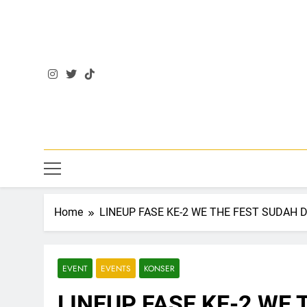
Skip
to
content
Home
LINEUP FASE KE-2 WE THE FEST SUDAH
EVENT
EVENTS
KONSER
LINEUP FASE KE-2 WE