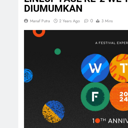
DIUMUMKAN
0
Manaf Putra
2 Years Ago
3 Mins