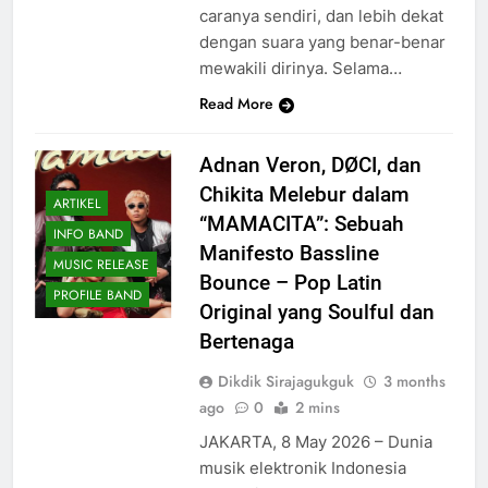
caranya sendiri, dan lebih dekat
dengan suara yang benar-benar
mewakili dirinya. Selama…
Read More
Adnan Veron, DØCI, dan
Chikita Melebur dalam
ARTIKEL
“MAMACITA”: Sebuah
INFO BAND
Manifesto Bassline
MUSIC RELEASE
Bounce – Pop Latin
PROFILE BAND
Original yang Soulful dan
Bertenaga
Dikdik Sirajagukguk
3 months
ago
0
2 mins
JAKARTA, 8 May 2026 – Dunia
musik elektronik Indonesia