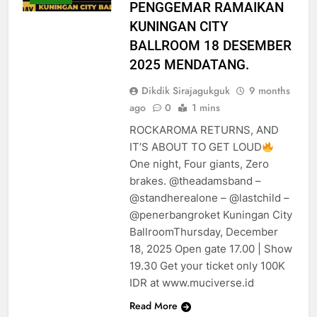
PENGGEMAR RAMAIKAN
KUNINGAN CITY
BALLROOM 18 DESEMBER
2025 MENDATANG.
Dikdik Sirajagukguk
9 months
ago
0
1 mins
ROCKAROMA RETURNS, AND
IT’S ABOUT TO GET LOUD
One night, Four giants, Zero
brakes. @theadamsband –
@standherealone – @lastchild –
@penerbangroket Kuningan City
BallroomThursday, December
18, 2025 Open gate 17.00 | Show
19.30 Get your ticket only 100K
IDR at www.muciverse.id
Read More