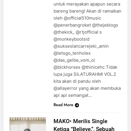
untuk merayakan apapun secara
bareng bareng! Akan di ramaikan
oleh @official510music
@penerbangroket @thejeblogs
@thekick_ @rtjofficial s
@monkeybootsid
@sukseslancarrejeki_amin
@letsgo_tenholes
@das_gelbe_vom_oi
@blckhorses @thinicehc Tidak
lupa juga SILATURAHMI VOL.2
kita akan di pandu oleh
@allayerror yang akan membuka
api api semangat…
Read More
MAKO• Merilis Single
Ketiga “Believe.”, Sebuah