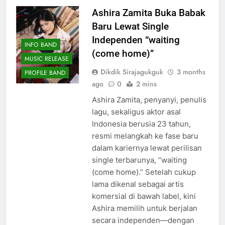
Ashira Zamita Buka Babak
Baru Lewat Single
Independen “waiting
INFO BAND
(come home)”
MUSIC RELEASE
Dikdik Sirajagukguk
3 months
PROFILE BAND
ago
0
2 mins
Ashira Zamita, penyanyi, penulis
lagu, sekaligus aktor asal
Indonesia berusia 23 tahun,
resmi melangkah ke fase baru
dalam kariernya lewat perilisan
single terbarunya, “waiting
(come home).” Setelah cukup
lama dikenal sebagai artis
komersial di bawah label, kini
Ashira memilih untuk berjalan
secara independen—dengan