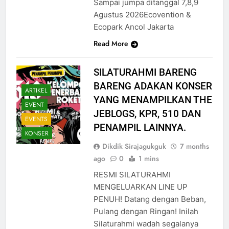
Sampai jumpa ditanggal 7,8,9
Agustus 2026Ecovention &
Ecopark Ancol Jakarta
Read More
SILATURAHMI BARENG
BARENG ADAKAN KONSER
ARTIKEL
YANG MENAMPILKAN THE
EVENT
JEBLOGS, KPR, 510 DAN
EVENTS
PENAMPIL LAINNYA.
KONSER
Dikdik Sirajagukguk
7 months
ago
0
1 mins
RESMI SILATURAHMI
MENGELUARKAN LINE UP
PENUH! Datang dengan Beban,
Pulang dengan Ringan! Inilah
Silaturahmi wadah segalanya