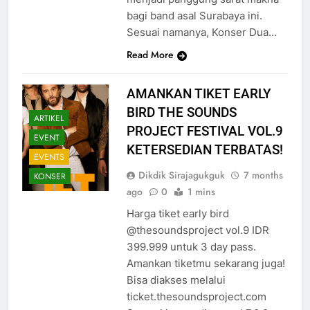
bagi band asal Surabaya ini.
Sesuai namanya, Konser Dua…
Read More
AMANKAN TIKET EARLY
BIRD THE SOUNDS
ARTIKEL
PROJECT FESTIVAL VOL.9
EVENT
KETERSEDIAN TERBATAS!
EVENTS
Dikdik Sirajagukguk
7 months
KONSER
ago
0
1 mins
Harga tiket early bird
@thesoundsproject vol.9 IDR
399.999 untuk 3 day pass.
Amankan tiketmu sekarang juga!
Bisa diakses melalui
ticket.thesoundsproject.com