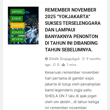
REMEMBER NOVEMBER
ARTIKEL
2025 “YOKJAKARTA”
EVENT
SUKSES TERSELENGGARA
EVENTS
DAN LAMPAUI
KONSER
BANYAKNYA PENONTON
REVIEW
DI TAHUN INI DIBANDING
TAHUN SEBELUMNYA.
Dikdik Sirajagukguk
9 months
ago
0
1 mins
Keseruan remember november
hari pertama di gambir expo
jakarta di tutup oleh penampilan
band legendaris jogja yaitu
SHEILA ON 7 lalu di ajak joget
oleh om abidin , di tahun ketiga
ini remember november