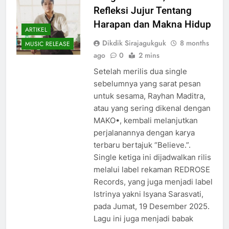
Refleksi Jujur Tentang
Harapan dan Makna Hidup
ARTIKEL
Dikdik Sirajagukguk
8 months
MUSIC RELEASE
ago
0
2 mins
Setelah merilis dua single
sebelumnya yang sarat pesan
untuk sesama, Rayhan Maditra,
atau yang sering dikenal dengan
MAKO•, kembali melanjutkan
perjalanannya dengan karya
terbaru bertajuk “Believe.”.
Single ketiga ini dijadwalkan rilis
melalui label rekaman REDROSE
Records, yang juga menjadi label
Istrinya yakni Isyana Sarasvati,
pada Jumat, 19 Desember 2025.
Lagu ini juga menjadi babak