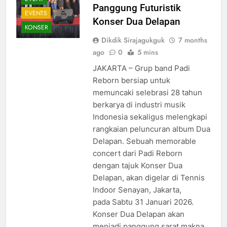
Panggung Futuristik
EVENTS
Konser Dua Delapan
KONSER
Dikdik Sirajagukguk
7 months
ago
0
5 mins
JAKARTA – Grup band Padi
Reborn bersiap untuk
memuncaki selebrasi 28 tahun
berkarya di industri musik
Indonesia sekaligus melengkapi
rangkaian peluncuran album Dua
Delapan. Sebuah memorable
concert dari Padi Reborn
dengan tajuk Konser Dua
Delapan, akan digelar di Tennis
Indoor Senayan, Jakarta,
pada Sabtu 31 Januari 2026.
Konser Dua Delapan akan
menjadi panggung sarat makna