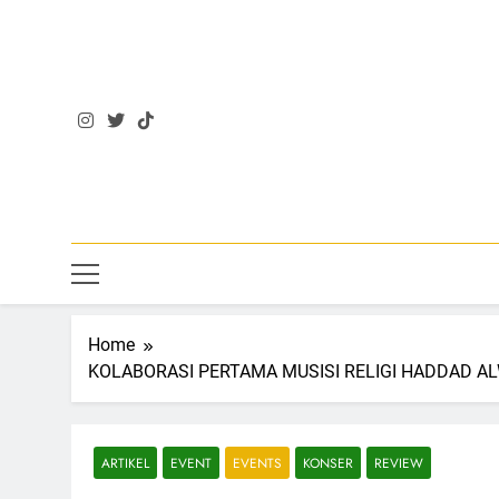
Skip
to
content
Home
KOLABORASI PERTAMA MUSISI RELIGI HADDAD A
ARTIKEL
EVENT
EVENTS
KONSER
REVIEW