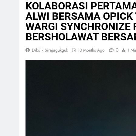
KOLABORASI PERTAMA 
ALWI BERSAMA OPICK
WARGI SYNCHRONIZE 
BERSHOLAWAT BERSA
0
Dikdik Sirajagukguk
10 Months Ago
1 Mi