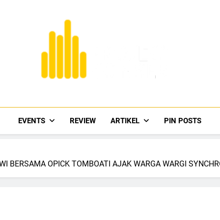
Project Konser
Events Dan Berita Musik Terkini
EVENTS
REVIEW
ARTIKEL
PIN POSTS
LWI BERSAMA OPICK TOMBOATI AJAK WARGA WARGI SYNCHR